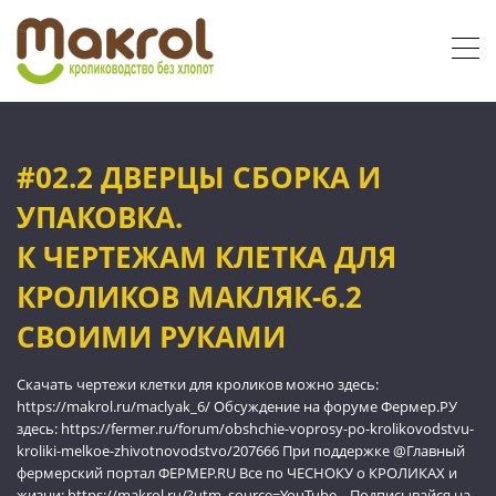
#02.2 ДВЕРЦЫ СБОРКА И
УПАКОВКА.
К ЧЕРТЕЖАМ КЛЕТКА ДЛЯ
КРОЛИКОВ МАКЛЯК-6.2
СВОИМИ РУКАМИ
Скачать чертежи клетки для кроликов можно здесь:
https://makrol.ru/maclyak_6/ Обсуждение на форуме Фермер.РУ
здесь: https://fermer.ru/forum/obshchie-voprosy-po-krolikovodstvu-
kroliki-melkoe-zhivotnovodstvo/207666 При поддержке @Главный
фермерский портал ФЕРМЕР.RU Все по ЧЕСНОКУ о КРОЛИКАХ и
жизни: https://makrol.ru/?utm_source=YouTube... Подписывайся на